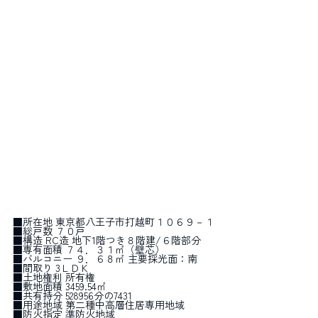
■所在地 東京都八王子市打越町１０６９－１
■総戸数 ７０戸
■構造 RC造 地下1階つき８階建/６階部分
■専有面積 ７４．３１㎡（壁芯）
■バルコニー ９．６８㎡ 主要採光面：南
■間取り 3ＬＤＫ
■土地権利 所有権
■敷地面積 3459.54㎡
■共有持分 528956分の7431 
■用途地域 第二種中高層住居専用地域
■防火指定 準防火地域