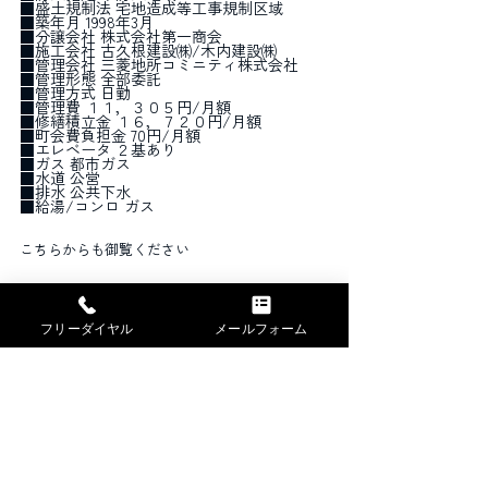
■盛土規制法 宅地造成等工事規制区域
■築年月 1998年3月
■分譲会社 株式会社第一商会
■施工会社 古久根建設㈱/木内建設㈱
■管理会社 三菱地所コミニティ株式会社
■管理形態 全部委託
■管理方式 日勤
■管理費 １１，３０５円/月額
■修繕積立金 １６，７２０円/月額
■町会費負担金 70円/月額
■エレベータ ２基あり
■ガス 都市ガス
■水道 公営
■排水 公共下水
■給湯/コンロ ガス
こちらからも御覧ください
フリーダイヤル
メールフォーム